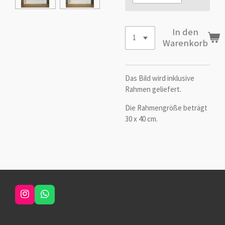
In den
Warenkorb
Das Bild wird inklusive
Rahmen geliefert.
Die Rahmengröße beträgt
30 x 40 cm.
I
W
n
h
s
a