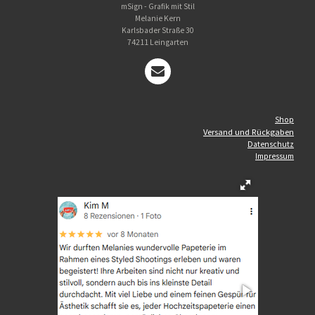
t
t
mSign - Grafik mit Stil
a
s
Melanie Kern
g
A
Karlsbader Straße 30
r
p
74211 Leingarten
a
p
m
Shop
Versand und Rückgaben
Datenschutz
Impressum